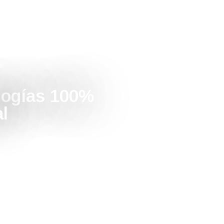
logías 100%
al