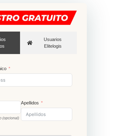
ios
Usuarios
os
Elitelogis
nico
Apellidos
o (opcional)