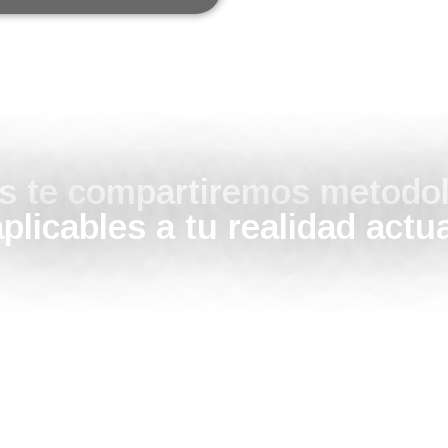
gis te compartiremos metodo
plicables a tu realidad actu