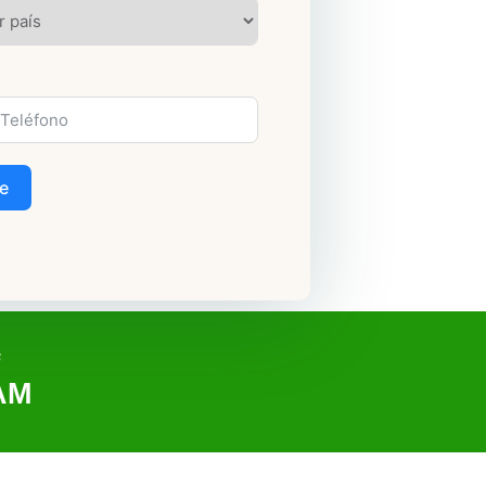
e
s
AM