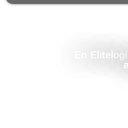
En Elitelo
a