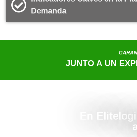
Demanda
GARAN
JUNTO A UN EX
En Elitelo
a