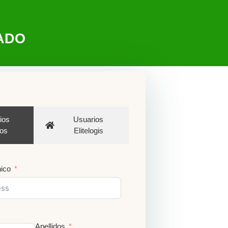
ADO
ios
Usuarios
os
Elitelogis
nico
Apellidos