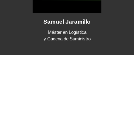
Samuel Jaramillo
Máster en Logística
y Cadena de Suministro
Directo Académico en Elitelogis
Jefe de Planificación de Demanda y Abastecimiento – PROMESA – P
Metalúrgicos S.A.
Jefe de Planificación – Corporación El Rosado S.A.
Linkedin