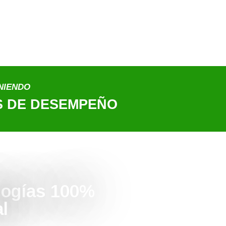
NIENDO
S DE DESEMPEÑO
logías 100%
al