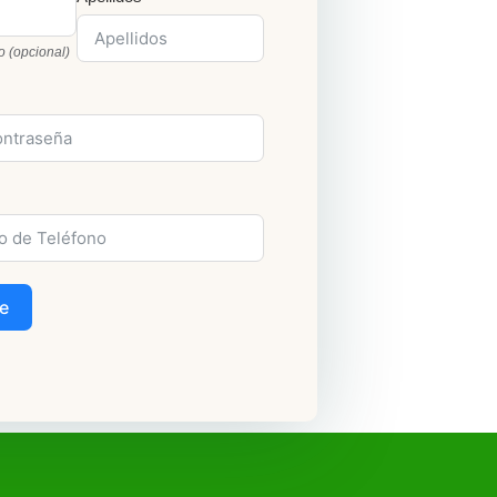
o (opcional)
e