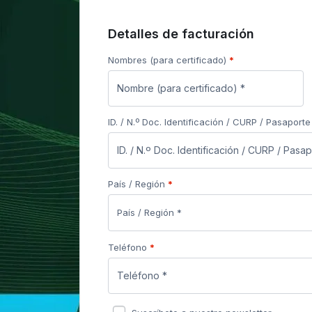
Detalles de facturación
Nombres (para certificado)
*
ID. / N.º Doc. Identificación / CURP / Pasaport
País / Región
*
País / Región *
Teléfono
*