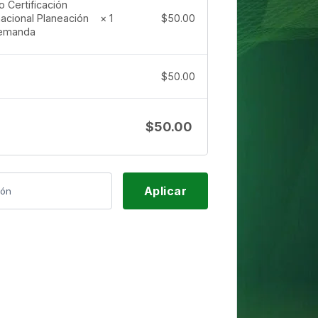
 Certificación
$
50.00
nacional Planeación
× 1
emanda
$
50.00
$
50.00
Aplicar