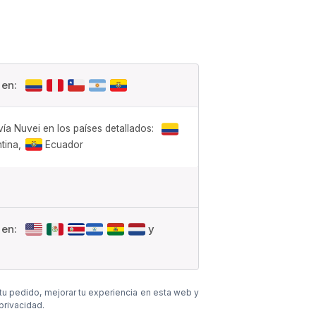
 en:
vía Nuvei en los países detallados:
tina,
Ecuador
 en:
y
 tu pedido, mejorar tu experiencia en esta web y
 privacidad
.