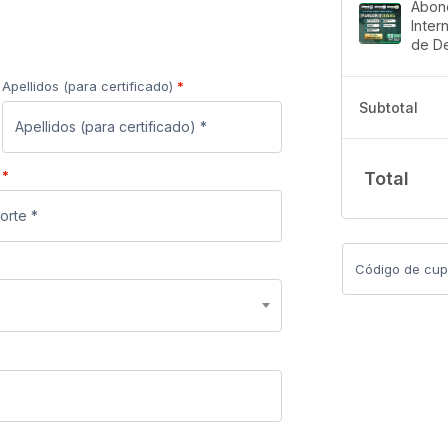
Abono
Inter
de D
Apellidos (para certificado)
*
Subtotal
e
*
Total